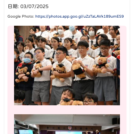
日期:
03/07/2025
Google Photo:
https://photos.app.goo.gl/uZzTaLAVk189umES9