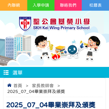
內聯網
入學申請
聯絡我們
校曆表
選單
首頁
>
家長教師會
>
2025_07_04畢業崇拜及頒獎
2025_07_04畢業崇拜及頒獎