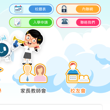
校曆表
內聯網
入學申請
聯絡我們
學
家長教師會
校友會