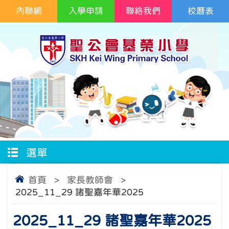
內聯網
入學申請
聯絡我們
校曆表
選單
首頁
>
家長教師會
>
2025_11_29 諸聖嘉年華2025
2025_11_29 諸聖嘉年華2025