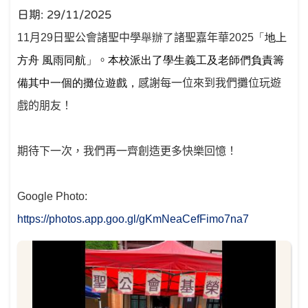
日期:
29/11/2025
11
月
29
日聖公會諸聖中學
舉辦了
諸聖嘉年華
2025
「地上
方舟 風雨同航
」
。
本校派出了學生義工及老師們負責籌
備其中一個的攤位遊戲
，
感謝每一位來到我們攤位玩遊
戲的朋友！
期待下一次，我們再一齊創造更多快樂回憶！
Google Photo:
https://photos.app.goo.gl/gKmNeaCefFimo7na7