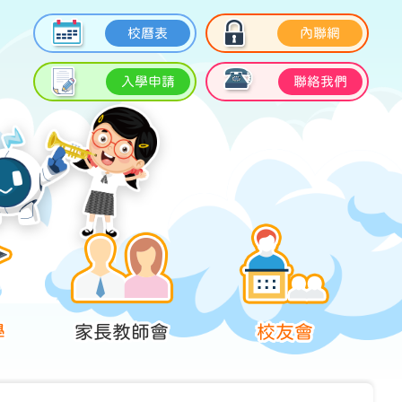
校曆表
內聯網
入學申請
聯絡我們
學
家長教師會
校友會