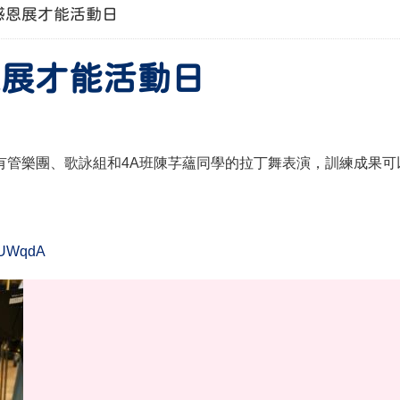
聖誕感恩展才能活動日
感恩展才能活動日
有管樂團、歌詠組和
4A
班陳芓蘊同學的拉丁舞表演，訓練成果可
iQUWqdA