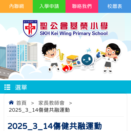
內聯網
入學申請
聯絡我們
校曆表
選單
首頁
>
家長教師會
>
2025_3_14傷健共融運動
2025_3_14傷健共融運動