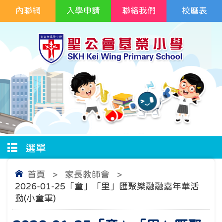
內聯網
入學申請
聯絡我們
校曆表
選單
首頁
>
家長教師會
>
2026-01-25「童」「里」匯聚樂融融嘉年華活
動(小童軍)