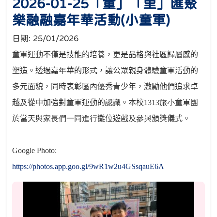
2026-01-25「童」「里」匯聚
樂融融嘉年華活動(小童軍)
日期:
25/01/2026
童軍運動不僅是技能的培養，更是品格與社區歸屬感的
塑造。透過嘉
年
華的
形式
，讓公眾親身體驗童軍活動的
多元面貌，同時表彰區內優秀青少年，激勵他們追求卓
越
及
從中加強對童軍運動的
認識
。本校
1313
旅小
童軍團
於當天
與家長們一同進行
攤位遊戲及
參與
頒獎儀式。
Google Photo:
https://photos.app.goo.gl/9wR1w2u4GSsqauE6A