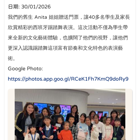
日期:
30/01/2026
我們的舊生
Anita
姐姐贈送門票，讓
40
多名學生及家長
欣賞精彩的西班牙踢踏舞表演。這次活動不僅為學生帶
來全新的文化藝術體驗，也擴闊了他們的視野，讓他們
更深入認識踢踏舞這項富有節奏和文化特色的表演藝
術。
Google Photo:
https://photos.app.goo.gl/RCeK1Fh7KmQ9doRy9