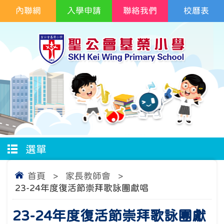
內聯網
入學申請
聯絡我們
校曆表
選單
首頁
>
家長教師會
>
23-24年度復活節崇拜歌詠團獻唱
23-24年度復活節崇拜歌詠團獻