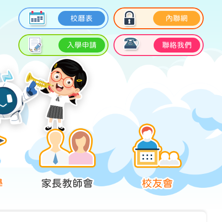
校曆表
內聯網
入學申請
聯絡我們
學
家長教師會
校友會