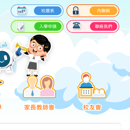
校曆表
內聯網
入學申請
聯絡我們
學
家長教師會
校友會