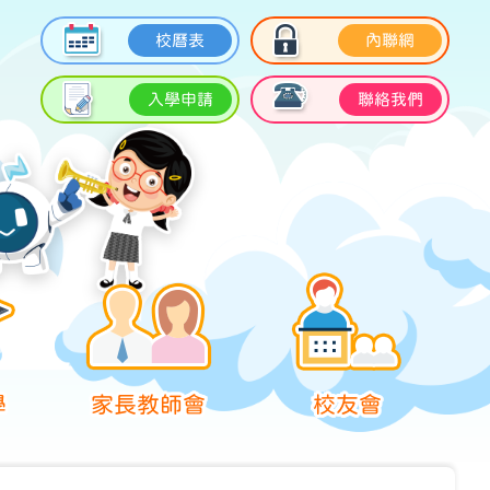
校曆表
內聯網
入學申請
聯絡我們
學
家長教師會
校友會