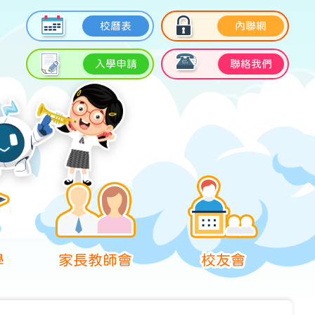
校曆表
內聯網
入學申請
聯絡我們
學
家長教師會
校友會