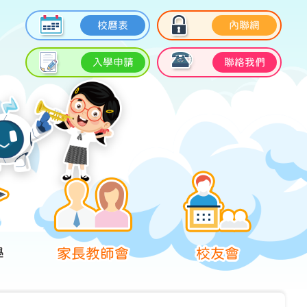
校曆表
內聯網
入學申請
聯絡我們
學
家長教師會
校友會