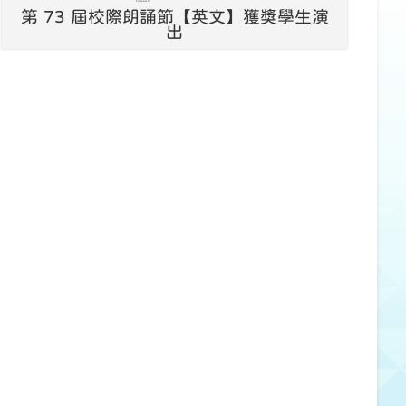
第 73 屆校際朗誦節【英文】獲獎學生演
出