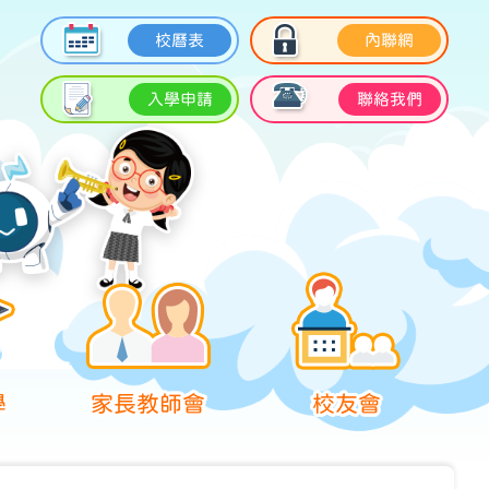
校曆表
內聯網
入學申請
聯絡我們
學
家長教師會
校友會