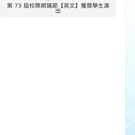
第 73 屆校際朗誦節【英文】獲獎學生演
出