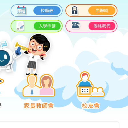
校曆表
內聯網
入學申請
聯絡我們
學
家長教師會
校友會