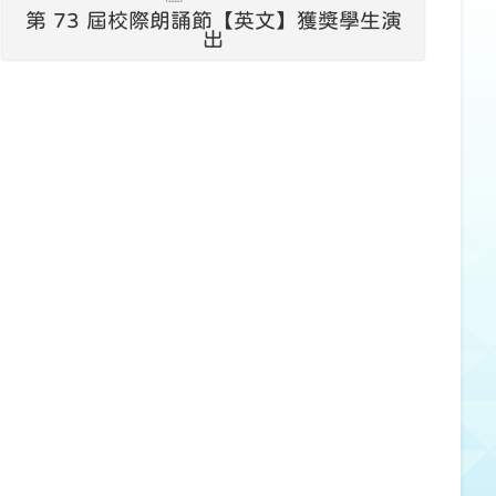
第 73 屆校際朗誦節【英文】獲獎學生演
出