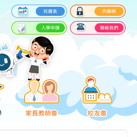
校曆表
內聯網
入學申請
聯絡我們
學
家長教師會
校友會