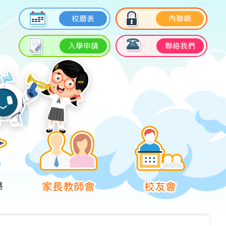
校曆表
內聯網
入學申請
聯絡我們
學
家長教師會
校友會