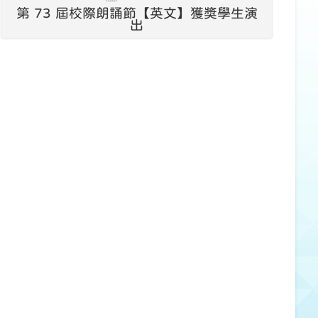
第 73 屆校際朗誦節【英文】獲獎學生演
出