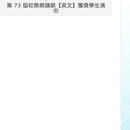
第 73 屆校際朗誦節【英文】獲獎學生演
出