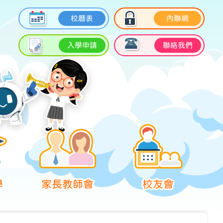
校曆表
內聯網
入學申請
聯絡我們
學
家長教師會
校友會